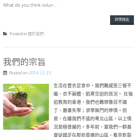
What do you think volun...
詳情按此
Posted in
關於我們
我們的宗旨
Posted on
2014-12-13
生活在豐衣足食中，我們難感受三餐不
繼、衣不蔽體、飢寒交迫的苦況。 在強
迫教育的香港，我們也難想像目不識
丁、嚴重失學；求學無門的慘情。但
是，在離我們不遠的粵北山區，以上情
況是極普遍的。多年前，當我們一群基
督徒踏足在那些貧瘠的山區，看見乾裂