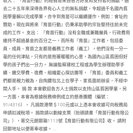
收入： 『育苗行動』的經費是來自各方好友和支持者的捐獻，過
去二十五年來深得各界有心人士的無私捐獻，令超過千名國內貧
困學童賴以完成學業，亦令到育苗可以繼續運作，例如：會址的
贊助。現在與將來『育苗行動』仍秉承助學的宗旨堅持往前未完
成的工作。 支出： 『育苗行動』沒有全職或兼職僱員，行政費用
維持不超過基金的百分之一，而所有『育苗』工作者，包括委
員、成員、育苗之友都是義務工作者（義工），他們沒有一分一
毫的任何津貼，只有的是抱著暖暖的心意，為國內山區貧困但好
學的孩子們出一分力。 無論監察建校工程或為學生辦理助學手
續、繳交學費、宿費、組織愛心探訪團等，『育苗』委員和義工
們都是親力親為，自掏腰包北上在學子、家長面前辦妥，不經中
間人手。 捐 款 本會歡迎各方人士捐款以支持山區貧困學童，另
一方面，本會為根據稅務條例成立的慈善團體（編號：
91/4316）， 凡捐款港幣＄100元或以上憑本會收據可向稅務局
申請扣減稅項。 捐款請以劃線支票（抬頭請書「育苗行動有限公
司」），寄交元朗郵箱1113號【育苗行動有限公司】收。 請附
回郵地址以便寄奉收據。 ...