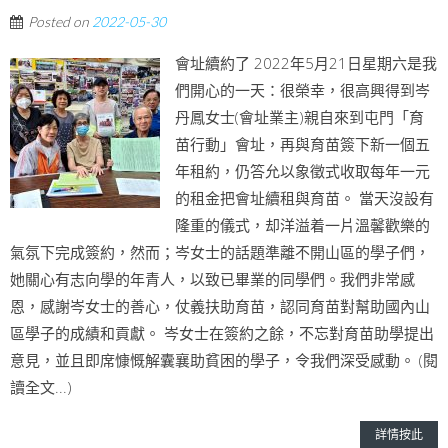
Posted on
2022-05-30
會址續約了 2022年5月21日星期六是我
們開心的一天：很榮幸，很高興得到岑
丹鳳女士(會址業主)親自來到屯門「育
苗行動」會址，再與育苗簽下新一個五
年租約，仍答允以象徵式收取每年一元
的租金把會址續租與育苗。 當天沒設有
隆重的儀式，却洋溢着一片溫馨歡樂的
氣氛下完成簽約，然而；岑女士的話題準離不開山區的學子們，
她關心有志向學的年青人，以致已畢業的同學們。我們非常感
恩，感謝岑女士的善心，仗義扶助育苗，認同育苗對幫助國內山
區學子的成績和貢獻。 岑女士在簽約之餘，不忘對育苗助學提出
意見，並且即席慷慨解囊襄助貧困的學子，令我們深受感動。 (閱
讀全文...)
詳情按此