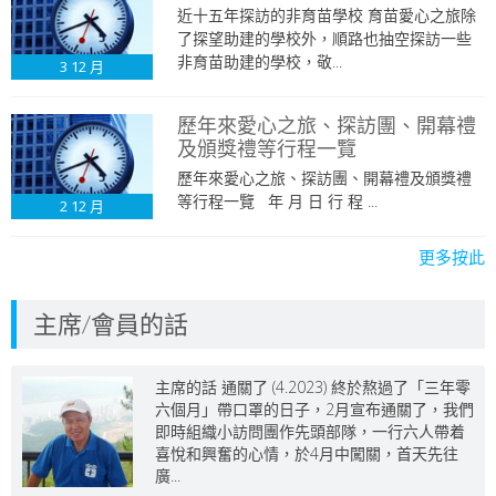
近十五年探訪的非育苗學校 育苗愛心之旅除
了探望助建的學校外，順路也抽空探訪一些
非育苗助建的學校，敬...
3
12 月
歷年來愛心之旅、探訪團、開幕禮
及頒獎禮等行程一覽
歷年來愛心之旅、探訪團、開幕禮及頒獎禮
等行程一覽 年 月 日 行 程 ...
2
12 月
更多按此
主席/會員的話
主席的話 通關了 (4.2023) 終於熬過了「三年零
六個月」帶口罩的日子，2月宣布通關了，我們
即時組織小訪問團作先頭部隊，一行六人帶着
喜悅和興奮的心情，於4月中闖關，首天先往
廣...