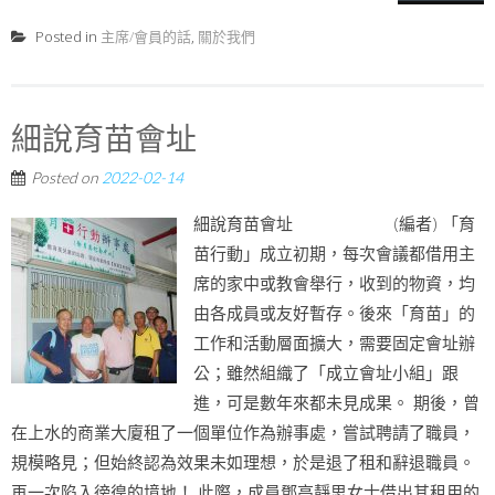
Posted in
主席/會員的話
,
關於我們
細說育苗會址
Posted on
2022-02-14
細說育苗會址 (編者) 「育
苗行動」成立初期，每次會議都借用主
席的家中或教會舉行，收到的物資，均
由各成員或友好暫存。後來「育苗」的
工作和活動層面擴大，需要固定會址辦
公；雖然組織了「成立會址小組」跟
進，可是數年來都未見成果。 期後，曾
在上水的商業大廈租了一個單位作為辦事處，嘗試聘請了職員，
規模略見；但始終認為效果未如理想，於是退了租和辭退職員。
再一次陷入徬徨的境地！ 此際，成員鄧高靜思女士借出其租用的