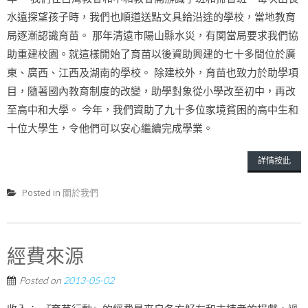
水遠探望孩子時，我們也順道送點文具給沿途的學校，當地教育
局逐漸認識育苗。 那年清遠市陽山縣水災，有関當局要求我們協
助重建校園。就這樣開始了育苗以後資助興建的七十多間位於廣
東、廣西、江西及湖南的學校。 除建校外，育苗也致力於助學項
目，隨著國內教育制度的改變，助學對象從小學改至初中，再改
至高中和大學。 今年，我們資助了九十多位家境貧困的高中生和
十位大學生，令他們可以安心繼續完成學業。
詳情按此
Posted in
關於我們
經費來源
Posted on
2013-05-02