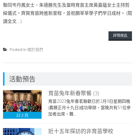
聯同岑丹鳳女士、朱德勝先生及當時育苗主席黃嘉蘊女士主持剪
綵儀式，齊賀育苗跨進新里程，並祝願莘莘學子們早日成材。 (閱
讀全文...)
詳情按此
Posted in
關於我們
活動預告
育苗兔年新春聚餐 (3)
育苗2023兔年春茗聯歡已於2月9日星期四晚
(農曆正月十九日)成功舉辦，當晚共有51位參
加者出席，難...
22
2 月
近十五年探訪的非育苗學校