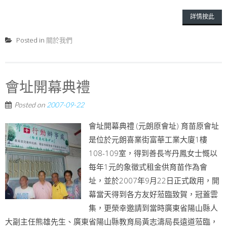
詳情按此
Posted in
關於我們
會址開幕典禮
Posted on
2007-09-22
會址開幕典禮 (元朗原會址) 育苗原會址
是位於元朗喜業街富華工業大廈1樓
108-109室，得到善長岑丹鳳女士慨以
每年1元的象徵式租金供育苗作為會
址，並於2007年9月22日正式啟用，開
幕當天得到各方友好蒞臨致賀，冠蓋雲
集，更榮幸邀請到當時廣東省陽山縣人
大副主任熊雄先生、廣東省陽山縣教育局黃志濤局長遠道蒞臨，