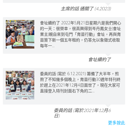
主席的話 通關了 (4.2023)
會址續約了 2022年5月21日星期六是我們開心
的一天：很榮幸，很高興得到岑丹鳳女士(會址
業主)親自來到屯門「育苗行動」會址，再與育
苗簽下新一個五年租約，仍答允以象徵式收取
每年一...
會址續約了
委員的話 (寫於 6.12.2021) 籌備了大半年，煎
熬了不知幾多個晚上，育苗行動30週年特刊終
於趕上在2021年12月4日面世了，現在大家可
直接登入特刊封面右下角的二...
委員的話 (寫於2021年12月6
日)
更多按此