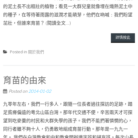
的泥土長不出粗壯的植物；看見一大群兒童就像埋在熾熱泥土中
的種子，在等待著雨露的滋潤才能萌芽，他們在吶喊﹕我們盼望
茁壯，但誰來育苗？ (閱讀全文...)
詳情按此
Posted in
關於我們
育苗的由來
Posted on
2014-01-02
九零年左右，我們一行多人，跟隨一位長者過往探訪的足跡，踏
足貧瘠偏遠的粵北山區白灣。那年代交通不便，辛苦兩天才可探
望到吃麥羹的村民和大群失學的孩子。我們不能捫著憐憫的心，
同行者雖不夠十人，仍勇敢地組成育苗行動。那年是一九九一
年。 我們在白灣教會和中和教會開辦識字班和掃盲班。每次山長