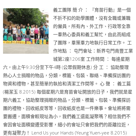
義工團隊 簡 介 ： 『育苗行動』是一個
不折不扣的助學團體，沒有全職或兼職
的僱員，所有內、外工作、行政等全靠
一羣熱心委員和義工幫忙，由此而組成
了團隊，羣策羣力地執行日常工作。 工
作地點 ： 屯門會址：新界屯門南豐工業
城第2座1206室 工作時間 ： 每逄星期
六，由上午9:30分至下午4時 (公眾假期休息) 分 工 ： 協助整理
熱心人士捐贈的物品，分類，標籤、包裝、聯絡、準備探訪團的
物資和禮物，甚至簡單的執拾和清潔工作間等。 心 聲 ： 義工篇
(楊潔玉 8.2015) 每個星期六是育苗會址開放的日子，我們就是星
期六義工，協助整理捐贈的物品，分類、標籤、包裝、準備探訪
團的禮物、回收紙皮等等，回收紙皮也是一件樂事。會址將將需
要搬遷，面積會較現址為小，我們義工還能凝聚嗎？相信我們不
會因會址面積變遷受影響，細小的會址只會把我們的距離拉近，
更有凝聚力！ Lend Us your Hands (Yeung Yuen-yee 8.2015)