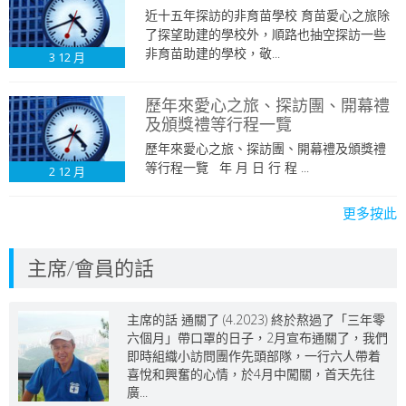
近十五年探訪的非育苗學校 育苗愛心之旅除
了探望助建的學校外，順路也抽空探訪一些
非育苗助建的學校，敬...
3
12 月
歷年來愛心之旅、探訪團、開幕禮
及頒獎禮等行程一覽
歷年來愛心之旅、探訪團、開幕禮及頒獎禮
等行程一覽 年 月 日 行 程 ...
2
12 月
更多按此
主席/會員的話
主席的話 通關了 (4.2023) 終於熬過了「三年零
六個月」帶口罩的日子，2月宣布通關了，我們
即時組織小訪問團作先頭部隊，一行六人帶着
喜悅和興奮的心情，於4月中闖關，首天先往
廣...