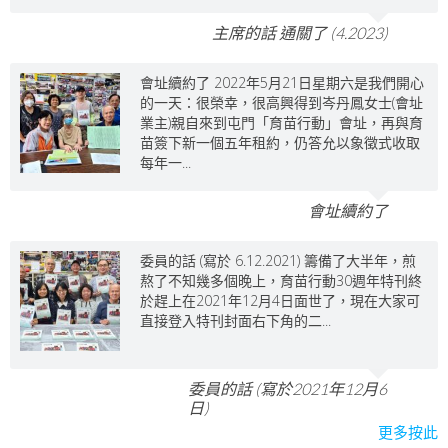
主席的話 通關了 (4.2023)
會址續約了 2022年5月21日星期六是我們開心
的一天：很榮幸，很高興得到岑丹鳳女士(會址
業主)親自來到屯門「育苗行動」會址，再與育
苗簽下新一個五年租約，仍答允以象徵式收取
每年一...
會址續約了
委員的話 (寫於 6.12.2021) 籌備了大半年，煎
熬了不知幾多個晚上，育苗行動30週年特刊終
於趕上在2021年12月4日面世了，現在大家可
直接登入特刊封面右下角的二...
委員的話 (寫於2021年12月6
日)
更多按此